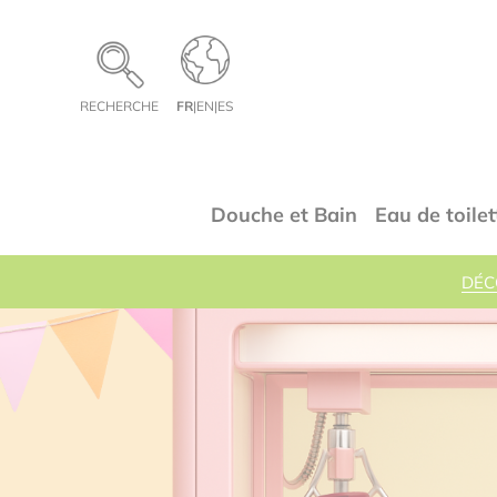
Panneau de gestion des cookies
RECHERCHE
FR
|
EN
|
ES
Douche et Bain
Eau de toilet
DÉC