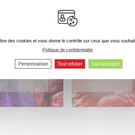
LE BAR À PARFUMS
tilise des cookies et vous donne le contrôle sur ceux que vous souhait
Politique de confidentialité
Personnaliser
Tout refuser
Tout accepter
VIOLETTE ET
CRÈME DE
PRALINE ROSE
FRAMBOISE