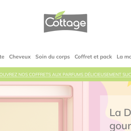
COTTAGE
te
Cheveux
Soin du corps
Coffret et pack
La m
OUVREZ NOS COFFRETS AUX PARFUMS DÉLICIEUSEMENT SUC
La Douche fait sa
gourmande