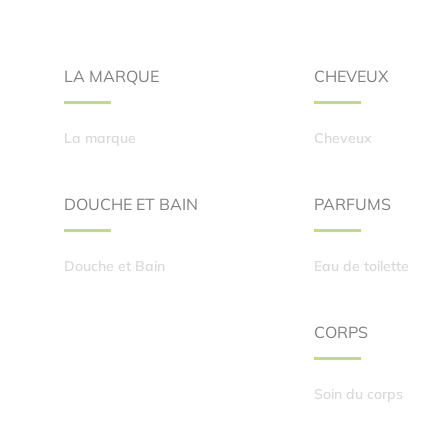
LA MARQUE
CHEVEUX
La marque
Cheveux
DOUCHE ET BAIN
PARFUMS
Douche et Bain
Eau de toilette
CORPS
Soin du corps