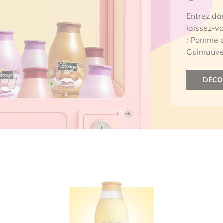
Entrez dans la fête des sens ! Comme à
laissez-vous emporter par nos gels
: Pomme d’Amour, Tendre Caramel e
Guimauve. Un tourbillon sucré à cha
DÉCOUVREZ NOS PARFUMS