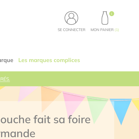
1
PRODUITS, VOIR LE PA
SE CONNECTER
MON PANIER
(
1
)
arque
Les marques complices
RÉS.
 foire