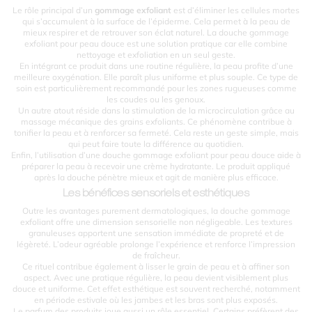
Le rôle principal d’un
gommage exfoliant
est d’éliminer les cellules mortes
qui s’accumulent à la surface de l’épiderme. Cela permet à la peau de
mieux respirer et de retrouver son éclat naturel. La douche gommage
exfoliant pour peau douce est une solution pratique car elle combine
nettoyage et exfoliation en un seul geste.
En intégrant ce produit dans une routine régulière, la peau profite d’une
meilleure oxygénation. Elle paraît plus uniforme et plus souple. Ce type de
soin est particulièrement recommandé pour les zones rugueuses comme
les coudes ou les genoux.
Un autre atout réside dans la stimulation de la microcirculation grâce au
massage mécanique des grains exfoliants. Ce phénomène contribue à
tonifier la peau et à renforcer sa fermeté. Cela reste un geste simple, mais
qui peut faire toute la différence au quotidien.
Enfin, l’utilisation d’une douche gommage exfoliant pour peau douce aide à
préparer la peau à recevoir une crème hydratante. Le produit appliqué
après la douche pénètre mieux et agit de manière plus efficace.
Les bénéfices sensoriels et esthétiques
Outre les avantages purement dermatologiques, la douche gommage
exfoliant offre une dimension sensorielle non négligeable. Les textures
granuleuses apportent une sensation immédiate de propreté et de
légèreté. L’odeur agréable prolonge l’expérience et renforce l’impression
de fraîcheur.
Ce rituel contribue également à lisser le grain de peau et à affiner son
aspect. Avec une pratique régulière, la peau devient visiblement plus
douce et uniforme. Cet effet esthétique est souvent recherché, notamment
en période estivale où les jambes et les bras sont plus exposés.
Le parfum des produits joue aussi un rôle essentiel. Certains préfèrent des