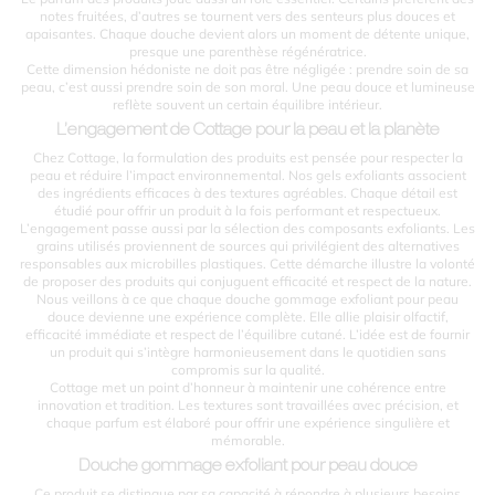
notes fruitées, d’autres se tournent vers des senteurs plus douces et
apaisantes. Chaque douche devient alors un moment de détente unique,
presque une parenthèse régénératrice.
Cette dimension hédoniste ne doit pas être négligée : prendre soin de sa
peau, c’est aussi prendre soin de son moral. Une peau douce et lumineuse
reflète souvent un certain équilibre intérieur.
L’engagement de Cottage pour la peau et la planète
Chez Cottage, la formulation des produits est pensée pour respecter la
peau et réduire l’impact environnemental. Nos gels exfoliants associent
des ingrédients efficaces à des textures agréables. Chaque détail est
étudié pour offrir un produit à la fois performant et respectueux.
L’engagement passe aussi par la sélection des composants exfoliants. Les
grains utilisés proviennent de sources qui privilégient des alternatives
responsables aux microbilles plastiques. Cette démarche illustre la volonté
de proposer des produits qui conjuguent efficacité et respect de la nature.
Nous veillons à ce que chaque douche gommage exfoliant pour peau
douce devienne une expérience complète. Elle allie plaisir olfactif,
efficacité immédiate et respect de l’équilibre cutané. L’idée est de fournir
un produit qui s’intègre harmonieusement dans le quotidien sans
compromis sur la qualité.
Cottage met un point d’honneur à maintenir une cohérence entre
innovation et tradition. Les textures sont travaillées avec précision, et
chaque parfum est élaboré pour offrir une expérience singulière et
mémorable.
Douche gommage exfoliant pour peau douce
Ce produit se distingue par sa capacité à répondre à plusieurs besoins