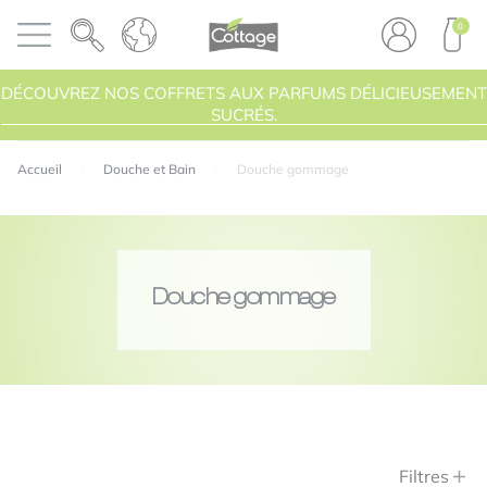
Panneau de gestion des cookies
COTTAGE
0
Ouvrir le menu
PRODU
DÉCOUVREZ NOS COFFRETS AUX PARFUMS DÉLICIEUSEMENT
SUCRÉS.
Accueil
Douche et Bain
Douche gommage
Douche gommage
Filtres