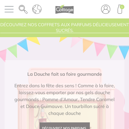
Panneau de gestion des cookies
COTTAGE
1
Ouvrir le menu
PRODU
DÉCOUVREZ NOS COFFRETS AUX PARFUMS DÉLICIEUSEMENT
SUCRÉS.
La Douche fait sa foire gourmande
Entrez dans la fête des sens ! Comme à la foire,
laissez-vous emporter par nos gels douche
gourmands : Pomme d’Amour, Tendre Caramel
et Douce Guimauve. Un tourbillon sucré à
chaque douche
DÉCOUVREZ NOS PARFUMS