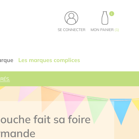
1
PRODUITS, VOIR LE PA
SE CONNECTER
MON PANIER
(
1
)
arque
Les marques complices
RÉS.
ouche fait sa foire
rmande