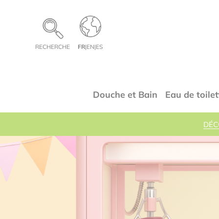
Panneau de gestion des cookies
RECHERCHE
FR
|
EN
|
ES
Douche et Bain
Eau de toilet
DÉC