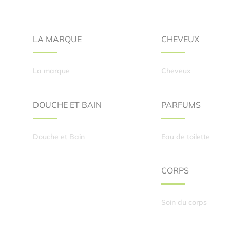
LA MARQUE
CHEVEUX
La marque
Cheveux
DOUCHE ET BAIN
PARFUMS
Douche et Bain
Eau de toilette
CORPS
Soin du corps