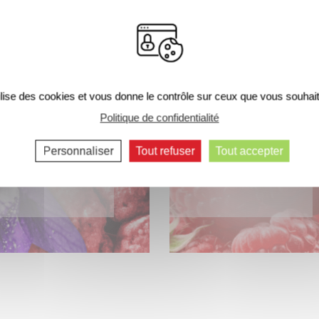
LE BAR À PARFUMS
tilise des cookies et vous donne le contrôle sur ceux que vous souhait
Politique de confidentialité
Personnaliser
Tout refuser
Tout accepter
VIOLETTE ET
CRÈME DE
PRALINE ROSE
FRAMBOISE