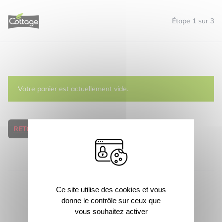
Panneau de gestion des cookies
Cottage
Étape 1 sur 3
Votre panier est actuellement vide.
RETOUR À LA BOUTIQUE
Footer
Ce site utilise des cookies et vous
donne le contrôle sur ceux que
© 2026 Cottage
vous souhaitez activer