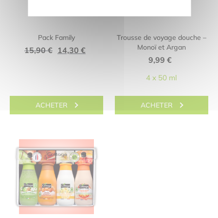
Pack Family
Trousse de voyage douche –
Monoï et Argan
Le
Le
15,90
€
14,30
€
9,99
€
prix
prix
initial
actuel
4 x 50 ml
était :
est :
15,90 €.
14,30 €.
ACHETER
ACHETER