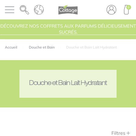
Panneau de gestion des cookies
COTTAGE
0
Ouvrir le menu
PRODU
DÉCOUVREZ NOS COFFRETS AUX PARFUMS DÉLICIEUSEMENT
SUCRÉS.
Accueil
Douche et Bain
Douche et Bain Lait Hydratant
Douche et Bain Lait Hydratant
Filtres