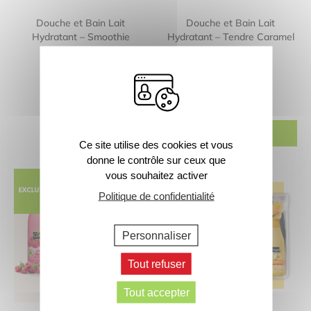
Douche et Bain Lait
Douche et Bain Lait
Hydratant – Smoothie
Hydratant – Tendre Caramel
Passion
5,99
€
5,99
€
750ml
750ml
ACHETER
Ce site utilise des cookies et vous
donne le contrôle sur ceux que
vous souhaitez activer
Politique de confidentialité
Personnaliser
Tout refuser
Tout accepter