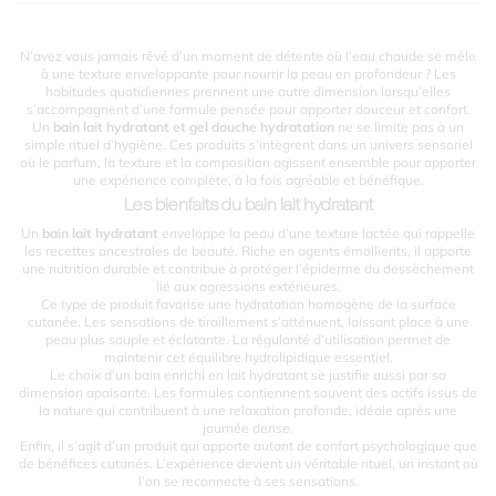
N’avez vous jamais rêvé d’un moment de détente où l’eau chaude se mêle
à une texture enveloppante pour nourrir la peau en profondeur ? Les
habitudes quotidiennes prennent une autre dimension lorsqu’elles
s’accompagnent d’une formule pensée pour apporter douceur et confort.
Un
bain lait hydratant et gel douche hydratation
ne se limite pas à un
simple rituel d’hygiène. Ces produits s’intègrent dans un univers sensoriel
où le parfum, la texture et la composition agissent ensemble pour apporter
une expérience complète, à la fois agréable et bénéfique.
Les bienfaits du bain lait hydratant
Un
bain lait hydratant
enveloppe la peau d’une texture lactée qui rappelle
les recettes ancestrales de beauté. Riche en agents émollients, il apporte
une nutrition durable et contribue à protéger l’épiderme du dessèchement
lié aux agressions extérieures.
Ce type de produit favorise une hydratation homogène de la surface
cutanée. Les sensations de tiraillement s’atténuent, laissant place à une
peau plus souple et éclatante. La régularité d’utilisation permet de
maintenir cet équilibre hydrolipidique essentiel.
Le choix d’un bain enrichi en lait hydratant se justifie aussi par sa
dimension apaisante. Les formules contiennent souvent des actifs issus de
la nature qui contribuent à une relaxation profonde, idéale après une
journée dense.
Enfin, il s’agit d’un produit qui apporte autant de confort psychologique que
de bénéfices cutanés. L’expérience devient un véritable rituel, un instant où
l’on se reconnecte à ses sensations.