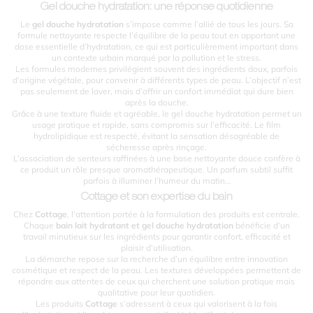
Gel douche hydratation: une réponse quotidienne
Le
gel douche hydratation
s’impose comme l’allié de tous les jours. Sa
formule nettoyante respecte l’équilibre de la peau tout en apportant une
dose essentielle d’hydratation, ce qui est particulièrement important dans
un contexte urbain marqué par la pollution et le stress.
Les formules modernes privilégient souvent des ingrédients doux, parfois
d’origine végétale, pour convenir à différents types de peau. L’objectif n’est
pas seulement de laver, mais d’offrir un confort immédiat qui dure bien
après la douche.
Grâce à une texture fluide et agréable, le gel douche hydratation permet un
usage pratique et rapide, sans compromis sur l’efficacité. Le film
hydrolipidique est respecté, évitant la sensation désagréable de
sécheresse après rinçage.
L’association de senteurs raffinées à une base nettoyante douce confère à
ce produit un rôle presque aromathérapeutique. Un parfum subtil suffit
parfois à illuminer l’humeur du matin…
Cottage et son expertise du bain
Chez
Cottage
, l’attention portée à la formulation des produits est centrale.
Chaque
bain lait hydratant et gel douche hydratation
bénéficie d’un
travail minutieux sur les ingrédients pour garantir confort, efficacité et
plaisir d’utilisation.
La démarche repose sur la recherche d’un équilibre entre innovation
cosmétique et respect de la peau. Les textures développées permettent de
répondre aux attentes de ceux qui cherchent une solution pratique mais
qualitative pour leur quotidien.
Les produits
Cottage
s’adressent à ceux qui valorisent à la fois