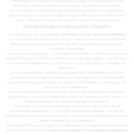
l’hydratation et l’expérience sensorielle. L’objectif est de proposer une
alternative authentique face aux produits standardisés du marché.
Nous privilégions également des packagings pratiques et esthétiques,
pensés pour accompagner chaque usage. Cette approche traduit notre
vision: offrir plus qu’un simple produit, une véritable expérience.
Bain lait hydratant et Gel douche hydratation
L’association entre un
bain lait hydratant et un gel douche hydratation
crée une synergie intéressante. Le bain agit comme une parenthèse de
détente prolongée, tandis que le gel douche répond à un besoin plus
immédiat et quotidien.
Choisir ces deux produits, c’est adopter une routine cohérente où la peau
reçoit à la fois une nutrition profonde et un entretien régulier. Les bénéfices
se ressentent rapidement: confort accru, peau plus douce, sensation de
protection.
Les consommateurs sensibles à la qualité des ingrédients apprécient
particulièrement cette combinaison. Le soin apporté à la formulation
garantit une réponse adaptée aux besoins d’hydratation, même pour les
peaux les plus exigeantes.
La richesse des parfums disponibles ajoute une dimension hédoniste à
l’expérience. Une touche subtile de vanille, de fleur ou de fruit confère à
chaque utilisation un caractère presque cérémoniel.
L’achat de ces produits sur cottage.tm.fr permet de profiter d’une
disponibilité immédiate et d’un délai de livraison efficace. Les clients
bénéficient d’une expérience simplifiée qui s’accorde parfaitement avec le
confort attendu lors de l’utilisation.
En privilégiant l’achat en ligne, il est possible de composer facilement une
routine complète autour du
bain lait hydratant et gel douche hydratation
.