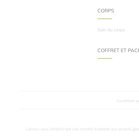
CORPS
Soin du corps
COFFRET ET PAC
Conditions g
Laissez-vous rafraîchir par une menthe éclatante aux accents glacé