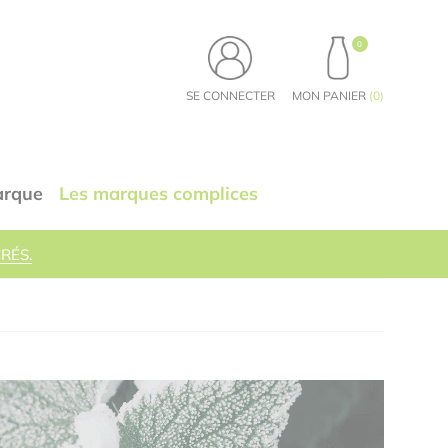
0
PRODUITS, VOIR LE PA
SE CONNECTER
MON PANIER
(
0
)
arque
Les marques complices
RÉS.