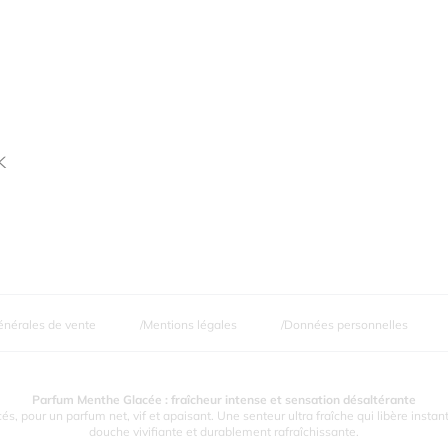
K
énérales de vente
Mentions légales
Données personnelles
Parfum Menthe Glacée : fraîcheur intense et sensation désaltérante
s, pour un parfum net, vif et apaisant. Une senteur ultra fraîche qui libère inst
douche vivifiante et durablement rafraîchissante.