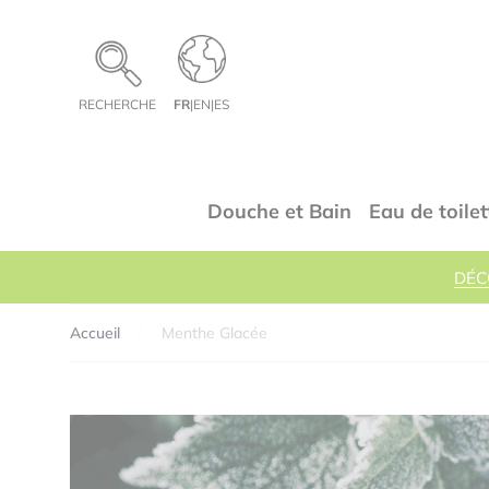
Panneau de gestion des cookies
RECHERCHE
FR
|
EN
|
ES
Douche et Bain
Eau de toilet
DÉC
Accueil
Menthe Glacée