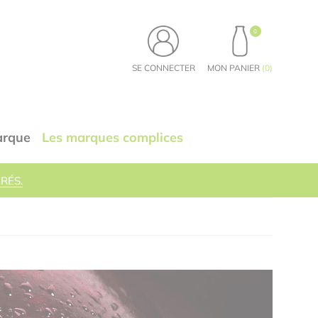
0
PRODUITS, VOIR LE PA
SE CONNECTER
MON PANIER
(
0
)
arque
Les marques complices
RÉS.