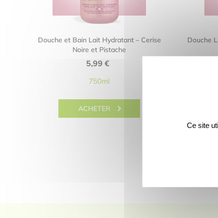
Douche et Bain Lait Hydratant – Cerise
Douche La
Noire et Pistache
5,99
€
750ml
ACHETER
Ce site u