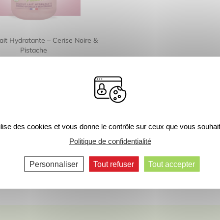
it Hydratante – Cerise Noire &
Pistache
2,69
€
250ml
ACHETER
tilise des cookies et vous donne le contrôle sur ceux que vous souhait
Politique de confidentialité
Personnaliser
Tout refuser
Tout accepter