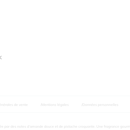
K
énérales de vente
Mentions légales
Données personnelles
ée par des notes d’amande douce et de pistache croquante. Une fragrance gourman