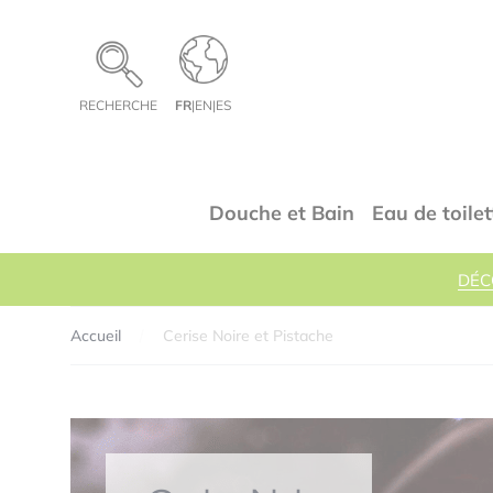
Panneau de gestion des cookies
RECHERCHE
FR
|
EN
|
ES
Douche et Bain
Eau de toilet
DÉC
Accueil
Cerise Noire et Pistache