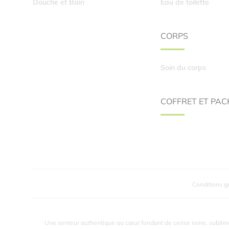
Douche et Bain
Eau de toilette
CORPS
Soin du corps
COFFRET ET PAC
Conditions g
Une senteur authentique au cœur fondant de cerise noire, sublim