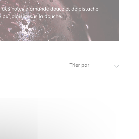
ar des notes d’amande douce et de pistache
pur plaisir sous la douche.
Ordre de résultat
Trier le contenu