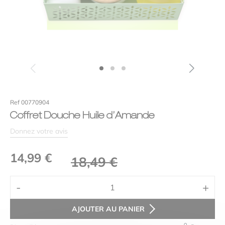
Efficacité
Votre avis
*
Ref 00770904
Coffret Douche Huile d’Amande
Donnez votre avis
Le
Le
14,99
€
18,49
€
prix
prix
Alternative:
Nom
*
-
+
initial
actuel
quantité
était :
est :
de
AJOUTER AU PANIER
Coffret
E-mail
*
18,49 €.
14,99 €.