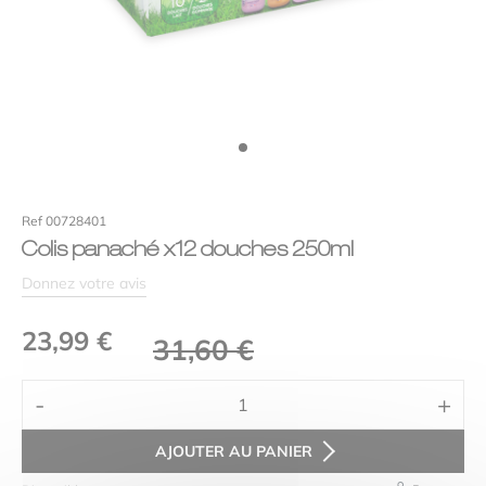
Efficacité
Votre avis
*
Ref 00728401
Colis panaché x12 douches 250ml
Donnez votre avis
Le
Le
23,99
€
31,60
€
prix
prix
Alternative:
Nom
*
-
+
initial
actuel
quantité
était :
est :
de
AJOUTER AU PANIER
Colis
E-mail
*
31,60 €.
23,99 €.