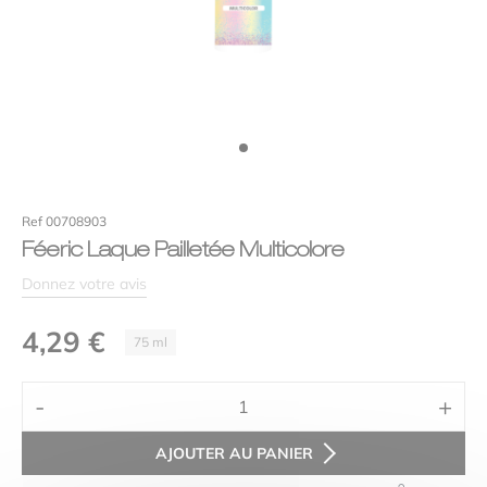
Efficacité
Votre avis
*
Ref 00708903
Féeric Laque Pailletée Multicolore
Donnez votre avis
4,29
€
75 ml
Alternative:
Nom
*
-
+
quantité
de
AJOUTER AU PANIER
Féeric
E-mail
*