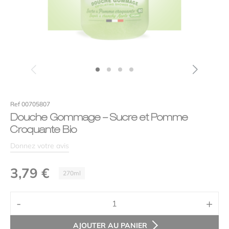
Efficacité
Votre avis
*
Ref 00705807
Douche Gommage – Sucre et Pomme
Croquante Bio
Donnez votre avis
3,79
€
270ml
Nom
*
Alternative:
-
+
quantité
de
E-mail
*
AJOUTER AU PANIER